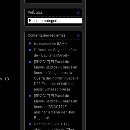
Películas
Películas
Comentarios recientes
Emmanuel
en
BAMF!!
DrBorde
en
Segundo tráiler
de «Capitana Marvel»
[SDCC17] El Panel de
Marvel Studios - Comics en
8mm
en
‘Vengadores: la
Guerra del Infinito’ invade la
o. 13
D23 Expo con el tráiler, el
.
póster y más sorpresas
[SDCC17] El Panel de
Marvel Studios - Comics en
8mm
en
[SDCC17] El
alucinante tráiler de ‘Thor:
Ragnarok’
Rodrigo
en
[SDCC17] El
alucinante tráiler de ‘Thor: