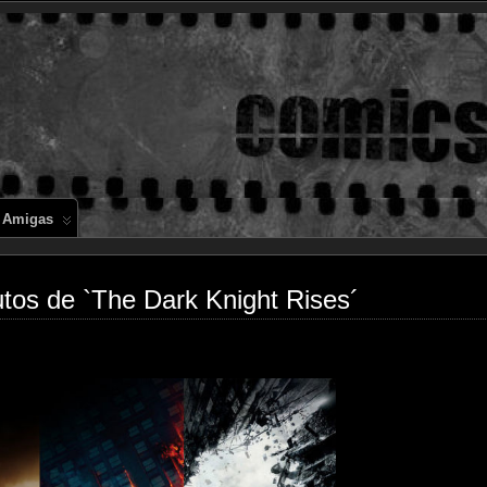
Comics en 
 Amigas
tos de `The Dark Knight Rises´