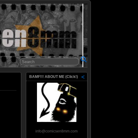
8mm
BAMF!!! ABOUT ME (Click!)
info@comicsen8mm.com