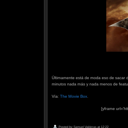
Últimamente está de moda eso de sacar d
minutos nada más y nada menos de featur
Vía:
The Movie Box
.
[yframe url=’
Posted by
Samuel Valderas
at 12:22