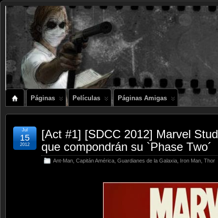
Páginas
Películas
Páginas Amigas
Jul
[Act #1] [SDCC 2012] Marvel Studio
15
que compondrán su `Phase Two´
2012
Ant-Man
,
Capitán América
,
Guardianes de la Galaxia
,
Iron Man
,
Thor