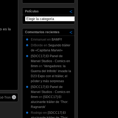
Películas
Películas
o es la
Comentarios recientes
Emmanuel
en
BAMF!!
DrBorde
en
Segundo tráiler
de «Capitana Marvel»
[SDCC17] El Panel de
Marvel Studios - Comics en
8mm
en
‘Vengadores: la
Guerra del Infinito’ invade la
D23 Expo con el tráiler, el
póster y más sorpresas
[SDCC17] El Panel de
Marvel Studios - Comics en
8mm
en
[SDCC17] El
od-Tron
alucinante tráiler de ‘Thor:
Ragnarok’
Rodrigo
en
[SDCC17] El
alucinante tráiler de ‘Thor: