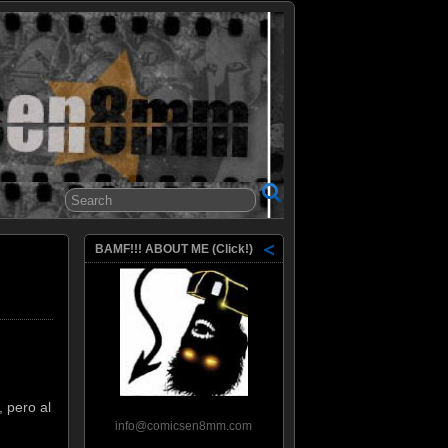
8mm
BAMF!!! ABOUT ME (Click!)
 pero al
info@comicsen8mm.com