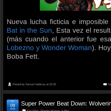
Nueva lucha ficticia e imposibl
Bat in the Sun
, Esta vez el resul
(más cuando el anterior fue esa
Lobezno y Wonder Woman
). Ho
Boba Fett.
Posted by
Samuel Valderas
at 22:20
Ta
Dic
Super Power Beat Down: Wolver
08
2016
Fan Films
,
Wonder Woman
,
X-Men