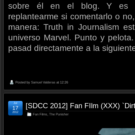
sobre él en el blog. Y es
replantearme si comentarlo o no
manera: Truth in Journalism e
universo Marvel. Punto y pelota
pasad directamente a la siguiente
Posted by
Samuel Valderas
at 12:26
Jul
[SDCC 2012] Fan FIlm (XXX) `Dir
17
2012
Fan Films
,
The Punisher