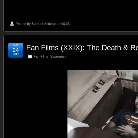
Posted by
Samuel Valderas
at 00:33
Mar
Fan Films (XXIX): The Death & 
24
2012
Fan Films
,
Superman