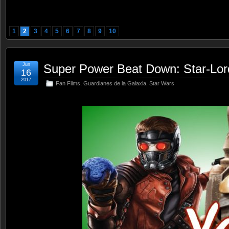
1
2
3
4
5
6
7
8
9
10
Jun
Super Power Beat Down: Star-Lor
16
2017
Fan Films
,
Guardianes de la Galaxia
,
Star Wars