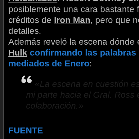
posiblemente una cara bastante 
créditos de
Iron Man
, pero que n
detalles.
Además reveló la escena dónde 
Hulk
confirmando las palabras 
mediados de Enero
:
«La escena en cuestión e
mi parte hacia el Gral. Ross 
colaboración.»
FUENTE