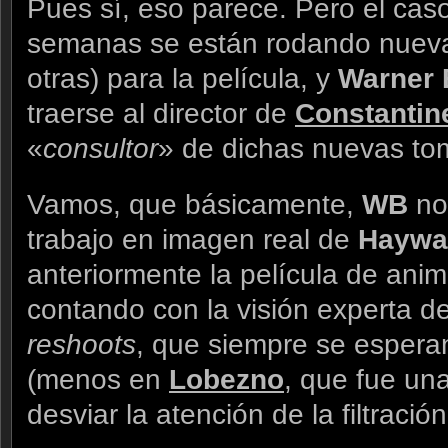
Pues sí, eso parece. Pero el cas
semanas se están rodando nuev
otras) para la película, y
Warner 
traerse al director de
Constantin
«
consultor
» de dichas nuevas t
Vamos, que básicamente,
WB
no
trabajo en imagen real de
Haywa
anteriormente la película de ani
contando con la visión experta d
reshoots
, que siempre se esperan
(menos en
Lobezno
, que fue un
desviar la atención de la filtració