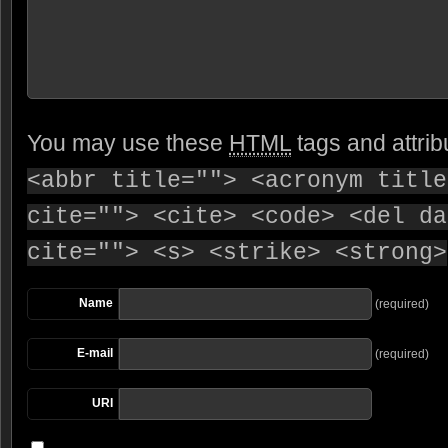
You may use these
HTML
tags and attrib
<abbr title=""> <acronym title
cite=""> <cite> <code> <del da
cite=""> <s> <strike> <strong>
Name
(required)
E-mail
(required)
URI