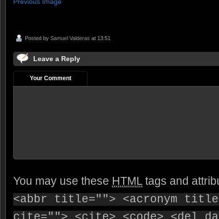
Previous Image
Posted by
Samuel Valderas
at 13:51
Leave a Reply
Your Comment
You may use these
HTML
tags and attrib
<abbr title=""> <acronym title
cite=""> <cite> <code> <del da