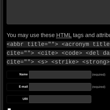
You may use these
HTML
tags and attrib
<abbr title=""> <acronym title
cite=""> <cite> <code> <del da
cite=""> <s> <strike> <strong>
Name
(required)
E-mail
(required)
URI