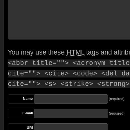
You may use these
HTML
tags and attrib
<abbr title=""> <acronym title
cite=""> <cite> <code> <del da
cite=""> <s> <strike> <strong>
Name
(required)
E-mail
(required)
URI