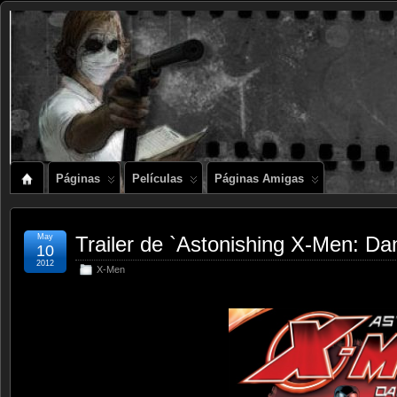
Páginas
Películas
Páginas Amigas
May
Trailer de `Astonishing X-Men: Da
10
2012
X-Men