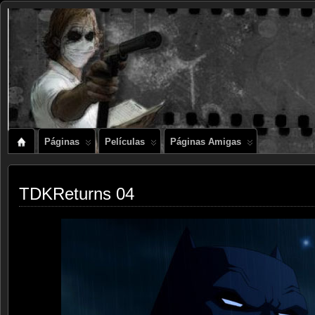
Páginas
Películas
Páginas Amigas
TDKReturns 04