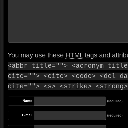
You may use these
HTML
tags and attrib
<abbr title=""> <acronym title
cite=""> <cite> <code> <del da
cite=""> <s> <strike> <strong>
Name
(required)
E-mail
(required)