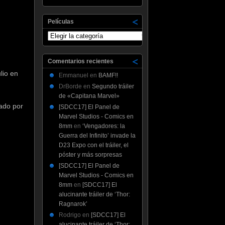
Películas
Películas
Comentarios recientes
lio en
Emmanuel
en
BAMF!!
DrBorde
en
Segundo tráiler
de «Capitana Marvel»
zado por
[SDCC17] El Panel de
Marvel Studios - Comics en
8mm
en
‘Vengadores: la
Guerra del Infinito’ invade la
D23 Expo con el tráiler, el
póster y más sorpresas
[SDCC17] El Panel de
Marvel Studios - Comics en
8mm
en
[SDCC17] El
alucinante tráiler de ‘Thor:
Ragnarok’
Rodrigo
en
[SDCC17] El
alucinante tráiler de ‘Thor: