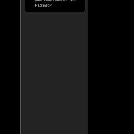
Ragnarok’