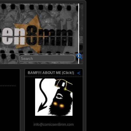
8mm
BAMF!!! ABOUT ME (Click!)
info@comicsen8mm.com