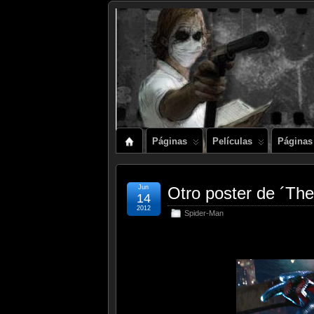
Páginas
Películas
Páginas
Jun
Otro poster de ´Th
14
2012
Spider-Man