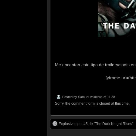
Me encantan este tipo de trailers/spots e
[yframe url=’h
Posted by
Samuel Valderas
at 11:38
Sorry, the comment form is closed at this time.
Explosivo spot #5 de `The Dark Knight Rises´