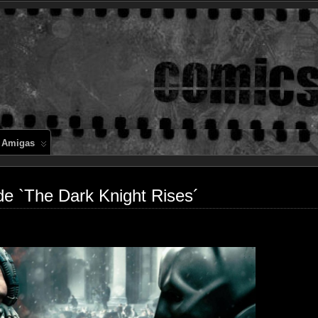
Comics en 
 Amigas
de `The Dark Knight Rises´