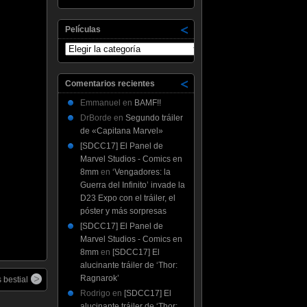
Películas
Películas
Comentarios recientes
Emmanuel
en
BAMF!!
DrBorde
en
Segundo tráiler
de «Capitana Marvel»
[SDCC17] El Panel de
Marvel Studios - Comics en
8mm
en
‘Vengadores: la
Guerra del Infinito’ invade la
D23 Expo con el tráiler, el
póster y más sorpresas
[SDCC17] El Panel de
Marvel Studios - Comics en
8mm
en
[SDCC17] El
alucinante tráiler de ‘Thor:
Ragnarok’
 bestial
Rodrigo
en
[SDCC17] El
alucinante tráiler de ‘Thor: