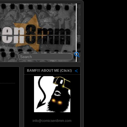
8mm
BAMF!!! ABOUT ME (Click!)
info@comicsen8mm.com