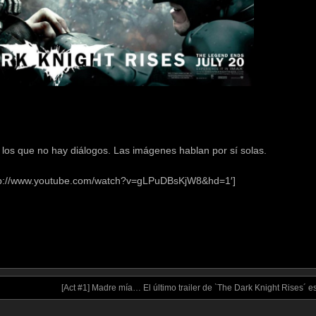
n los que no hay diálogos. Las imágenes hablan por sí solas.
ttp://www.youtube.com/watch?v=gLPuDBsKjW8&hd=1′]
[Act #1] Madre mía… El último trailer de `The Dark Knight Rises´ es