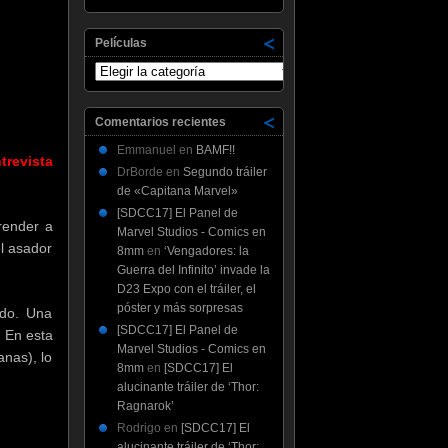
Películas
Películas
Comentarios recientes
Emmanuel
en
BAMF!!
trevista
DrBorde
en
Segundo tráiler
de «Capitana Marvel»
[SDCC17] El Panel de
render a
Marvel Studios - Comics en
l asador
8mm
en
‘Vengadores: la
Guerra del Infinito’ invade la
D23 Expo con el tráiler, el
póster y más sorpresas
ado. Una
[SDCC17] El Panel de
. En esta
Marvel Studios - Comics en
nas), lo
8mm
en
[SDCC17] El
alucinante tráiler de ‘Thor:
Ragnarok’
Rodrigo
en
[SDCC17] El
alucinante tráiler de ‘Thor: