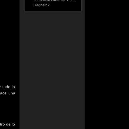
Ragnarok’
e todo lo
hace una
ro de lo