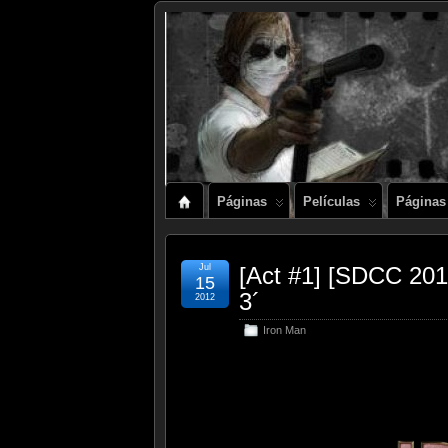
Páginas
Películas
Páginas
Jul
[Act #1] [SDCC 201
15
3´
2012
Iron Man