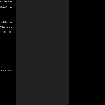
la menos
ostak (El
ealmente
ente que
iencia es
la imagen