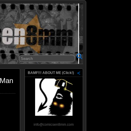
8mm
BAMF!!! ABOUT ME (Click!)
 Man
info@comicsen8mm.com