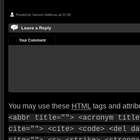
Posted by
Samuel Valderas
at 21:35
Leave a Reply
Your Comment
You may use these
HTML
tags and attrib
<abbr title=""> <acronym title
cite=""> <cite> <code> <del da