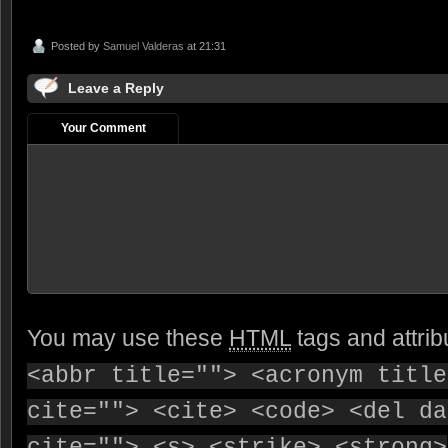
Posted by
Samuel Valderas
at 21:31
Leave a Reply
Your Comment
You may use these
HTML
tags and attrib
<abbr title=""> <acronym title
cite=""> <cite> <code> <del da