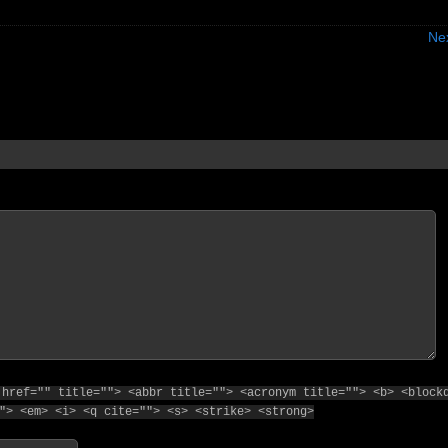
Ne
 href="" title=""> <abbr title=""> <acronym title=""> <b> <block
"> <em> <i> <q cite=""> <s> <strike> <strong>