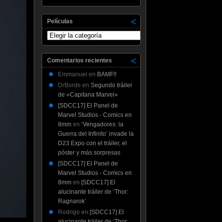
Películas
Películas
Comentarios recientes
Emmanuel
en
BAMF!!
DrBorde
en
Segundo tráiler
de «Capitana Marvel»
[SDCC17] El Panel de
Marvel Studios - Comics en
8mm
en
‘Vengadores: la
Guerra del Infinito’ invade la
D23 Expo con el tráiler, el
póster y más sorpresas
[SDCC17] El Panel de
Marvel Studios - Comics en
8mm
en
[SDCC17] El
alucinante tráiler de ‘Thor:
Ragnarok’
Rodrigo
en
[SDCC17] El
alucinante tráiler de ‘Thor: