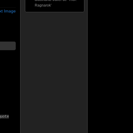
Ragnarok’
xt Image
quote