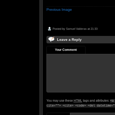
Previous Image
Posted by
Samuel Valderas
at 21:33
Leave a Reply
Your Comment
You may use these
HTML
tags and attributes:
<a
cite=""> <cite> <code> <del datetime="