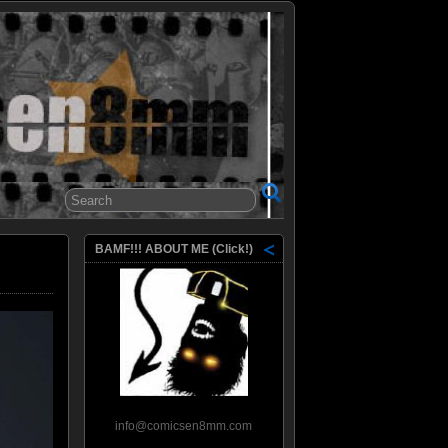
8mm
BAMF!!! ABOUT ME (Click!)
info@comicsen8mm.com