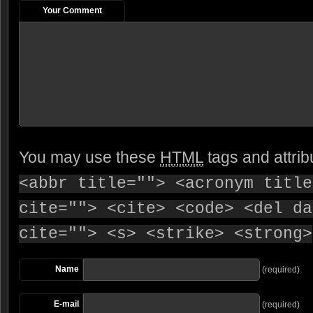
Your Comment
You may use these
HTML
tags and attrib
<abbr title=""> <acronym title
cite=""> <cite> <code> <del da
cite=""> <s> <strike> <strong>
Name
(required)
E-mail
(required)