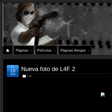
Páginas
Películas
Páginas Amigas
Dic
Nueva foto de L4F 2
13
2006
L4F