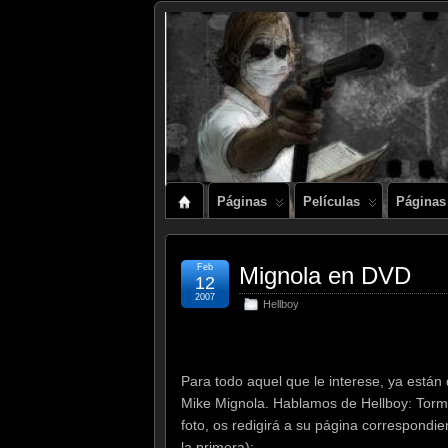
Páginas
Películas
Páginas
Feb
Mignola en DVD
12
2007
Hellboy
Para todo aquel que le interese, ya está
Mike Mignola. Hablamos de Hellboy: Torme
foto, os redigirá a su página correspondie
la primera):