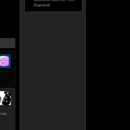
Ragnarok’
e no,