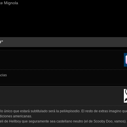
ke Mignola
D”
cias
 lo único que estará subtitulado será la peli/episodio. El resto de extras imagino qu
ediciones americanas.
eli de Hellboy que seguramente sea castellano neutro (el de Scooby Doo, vamos).