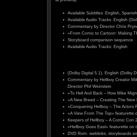
Available Subtitles: English, Spanis
Available Audio Tracks: English (Dolb
Commentary by Director Chris Pryno
«From Comic to Cartoon: Making T
Storyboard comparison sequence
Available Audio Tracks: English
(Dolby Digital 5.1), English (Dolby D
Commentary by Hellboy Creator Mik
Director Phil Weinstein
«To Hell And Back – How Mike Migno
«A New Breed – Creating The New H
«Conquering Hellboy – The Actors R
«A View From The Top» featurette
Keepers of Hellboy – A Comic Con 
«Hellboy Goes East» featurette on t
DVD Rom: weblinks, storyboards a