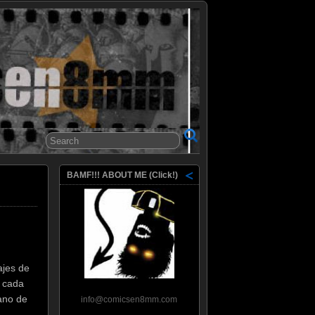
8mm
BAMF!!! ABOUT ME (Click!)
ajes de
n cada
lano de
info@comicsen8mm.com