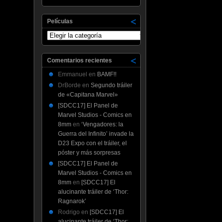
Películas
Películas
Comentarios recientes
Emmanuel
en
BAMF!!
DrBorde
en
Segundo tráiler
de «Capitana Marvel»
[SDCC17] El Panel de
Marvel Studios - Comics en
8mm
en
‘Vengadores: la
Guerra del Infinito’ invade la
D23 Expo con el tráiler, el
póster y más sorpresas
[SDCC17] El Panel de
Marvel Studios - Comics en
8mm
en
[SDCC17] El
alucinante tráiler de ‘Thor:
Ragnarok’
Rodrigo
en
[SDCC17] El
alucinante tráiler de ‘Thor: