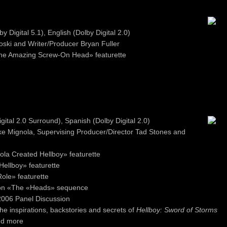
h
y Digital 5.1), English (Dolby Digital 2.0)
ski and Writer/Producer Bryan Fuller
he Amazing Screw-On Head» featurette
igital 2.0 Surround), Spanish (Dolby Digital 2.0)
e Mignola, Supervising Producer/Director Tad Stones and
la Created Hellboy» featurette
ellboy» featurette
ole» featurette
 on «The «Heads» sequence
2006 Panel Discussion
he inspirations, backstories and secrets of
Hellboy: Sword of Storms
nd more