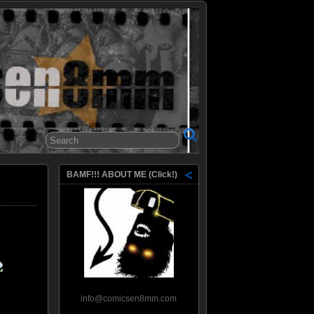
8mm
BAMF!!! ABOUT ME (Click!)
info@comicsen8mm.com