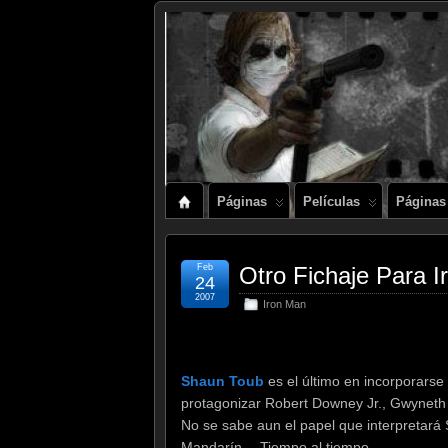
Páginas
Películas
Páginas
Feb
Otro Fichaje Para 
24
2007
Iron Man
Shaun Toub
es el último en incorporarse 
protagonizar Robert Downey Jr., Gwyneth 
No se sabe aun el papel que interpretará
Mandarín… Tiempo al tiempo…