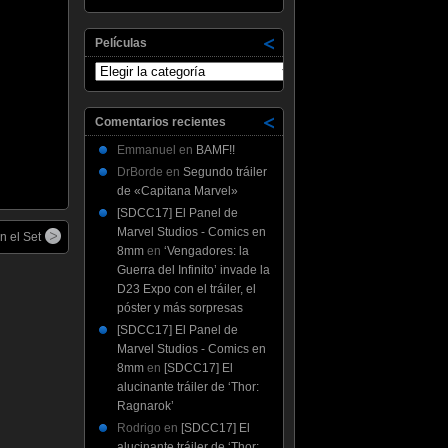
Películas
Películas
Comentarios recientes
Emmanuel
en
BAMF!!
DrBorde
en
Segundo tráiler
de «Capitana Marvel»
[SDCC17] El Panel de
Marvel Studios - Comics en
n el Set
8mm
en
‘Vengadores: la
Guerra del Infinito’ invade la
D23 Expo con el tráiler, el
póster y más sorpresas
[SDCC17] El Panel de
Marvel Studios - Comics en
8mm
en
[SDCC17] El
alucinante tráiler de ‘Thor:
Ragnarok’
Rodrigo
en
[SDCC17] El
alucinante tráiler de ‘Thor: