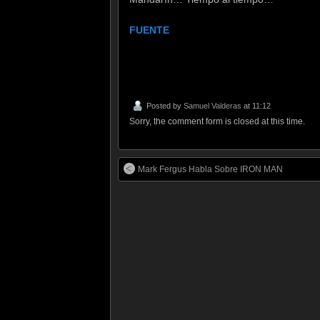
FUENTE
Posted by
Samuel Valderas
at 11:12
Sorry, the comment form is closed at this time.
Mark Fergus Habla Sobre IRON MAN