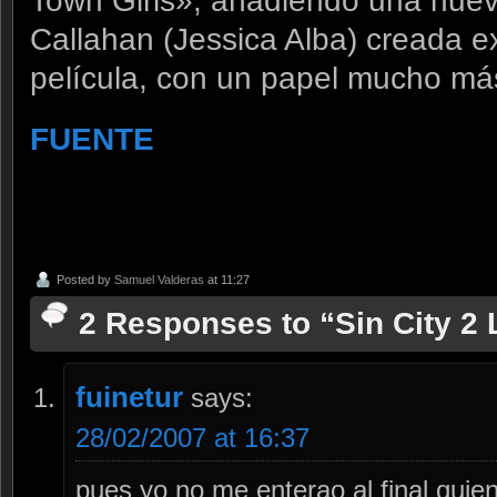
Town Girls», añadiendo una nuev
Callahan (Jessica Alba) creada 
película, con un papel mucho má
FUENTE
Posted by
Samuel Valderas
at 11:27
2 Responses to “Sin City 2
fuinetur
says:
28/02/2007 at 16:37
pues yo no me enterao al final qui