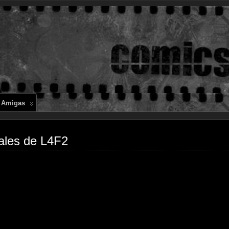
Comics en 
 Amigas
nales de L4F2