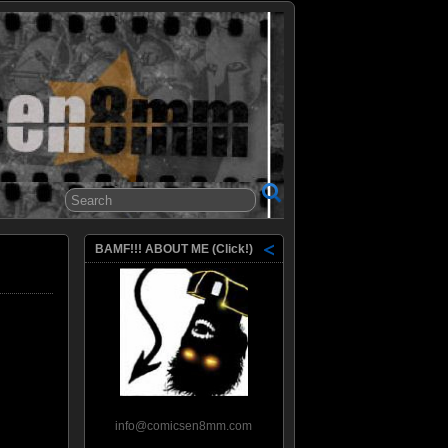
8mm
BAMF!!! ABOUT ME (Click!)
info@comicsen8mm.com