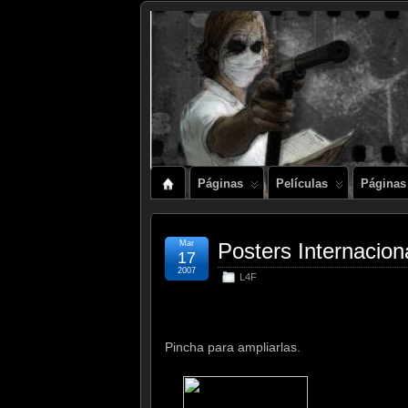
Páginas
Películas
Páginas
Mar
Posters Internacio
17
2007
L4F
Pincha para ampliarlas.