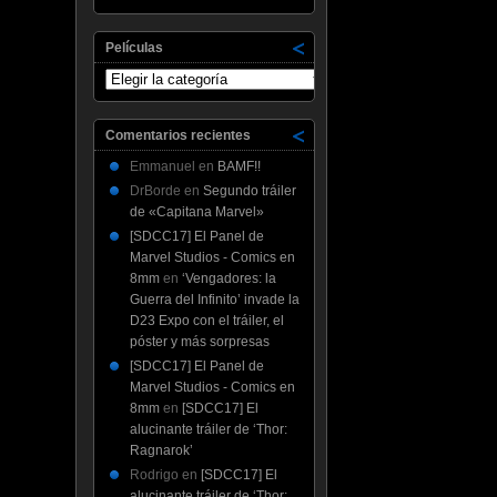
Películas
Películas
Comentarios recientes
Emmanuel
en
BAMF!!
DrBorde
en
Segundo tráiler
de «Capitana Marvel»
[SDCC17] El Panel de
Marvel Studios - Comics en
8mm
en
‘Vengadores: la
Guerra del Infinito’ invade la
D23 Expo con el tráiler, el
póster y más sorpresas
[SDCC17] El Panel de
Marvel Studios - Comics en
8mm
en
[SDCC17] El
alucinante tráiler de ‘Thor:
Ragnarok’
Rodrigo
en
[SDCC17] El
alucinante tráiler de ‘Thor: