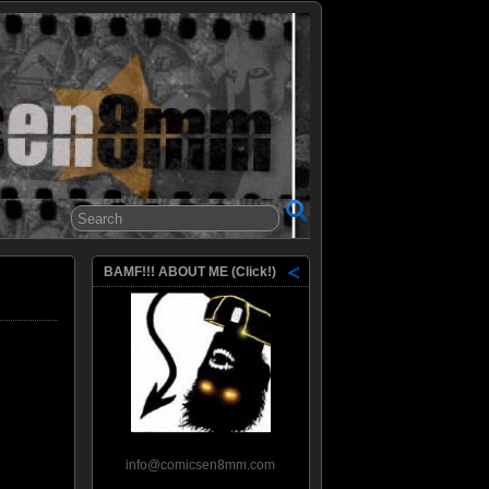
8mm
BAMF!!! ABOUT ME (Click!)
info@comicsen8mm.com