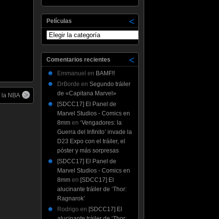
Películas
Películas
Comentarios recientes
Emmanuel
en
BAMF!!
DrBorde
en
Segundo tráiler
de «Capitana Marvel»
e la NBA
[SDCC17] El Panel de
Marvel Studios - Comics en
8mm
en
‘Vengadores: la
Guerra del Infinito’ invade la
D23 Expo con el tráiler, el
póster y más sorpresas
[SDCC17] El Panel de
Marvel Studios - Comics en
8mm
en
[SDCC17] El
alucinante tráiler de ‘Thor:
Ragnarok’
Rodrigo
en
[SDCC17] El
alucinante tráiler de ‘Thor: