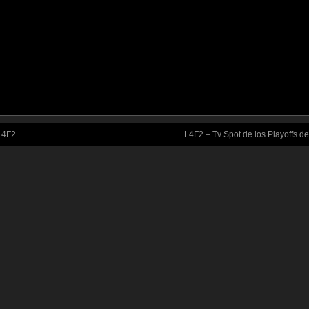
 L4F2
L4F2 – Tv Spot de los Playoffs d