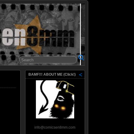
8mm
BAMF!!! ABOUT ME (Click!)
info@comicsen8mm.com