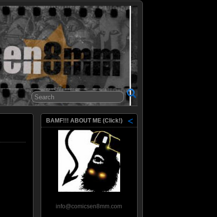
8mm
BAMF!!! ABOUT ME (Click!)
info@comicsen8mm.com