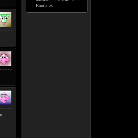
Ragnarok’
ce