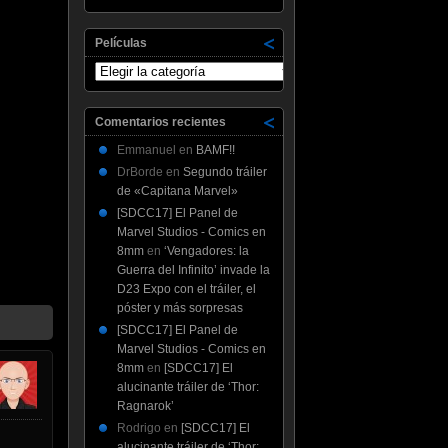
Películas
Películas
Comentarios recientes
Emmanuel
en
BAMF!!
DrBorde
en
Segundo tráiler
de «Capitana Marvel»
[SDCC17] El Panel de
Marvel Studios - Comics en
8mm
en
‘Vengadores: la
Guerra del Infinito’ invade la
D23 Expo con el tráiler, el
póster y más sorpresas
[SDCC17] El Panel de
Marvel Studios - Comics en
8mm
en
[SDCC17] El
alucinante tráiler de ‘Thor:
Ragnarok’
Rodrigo
en
[SDCC17] El
alucinante tráiler de ‘Thor: