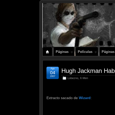
Páginas
Películas
Páginas
Ago
Hugh Jackman Habl
04
2007
Lobezno
,
X-Men
Extracto sacado de
Wizard
: