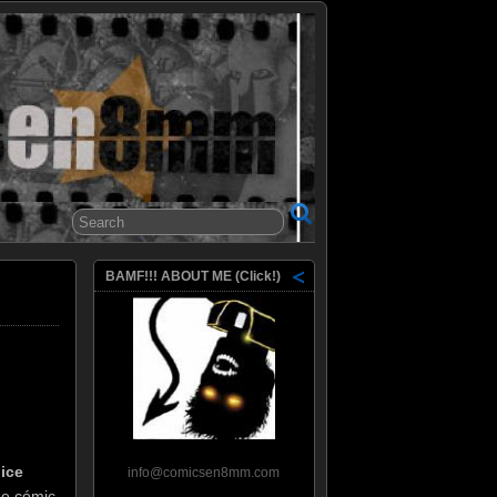
8mm
BAMF!!! ABOUT ME (Click!)
ice
info@comicsen8mm.com
de cómic