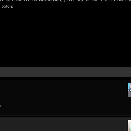
 botón:
o