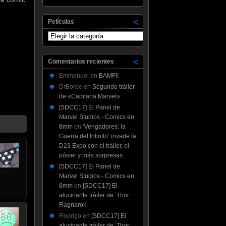
Películas
Películas
Comentarios recientes
Emmanuel
en
BAMF!!
DrBorde
en
Segundo tráiler
de «Capitana Marvel»
[SDCC17] El Panel de
Marvel Studios - Comics en
8mm
en
‘Vengadores: la
Guerra del Infinito’ invade la
D23 Expo con el tráiler, el
póster y más sorpresas
[SDCC17] El Panel de
Marvel Studios - Comics en
8mm
en
[SDCC17] El
alucinante tráiler de ‘Thor:
Ragnarok’
Rodrigo
en
[SDCC17] El
alucinante tráiler de ‘Thor: