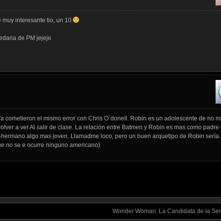
 muy interesante tio, un 10
edaria de PM jejeje
Ya cometieron el mismo error con Chris O´donell. Robin es un adolescente de no 
volver a ver Al salir de clase. La relación entre Batmen y Robin es mas como padre 
hermano algo mas joven. Llamadme loco, pero un buen arquetipo de Robin serí
ue no se e ocurre ninguno americano)
Wonder Woman: La Candidata de la Se