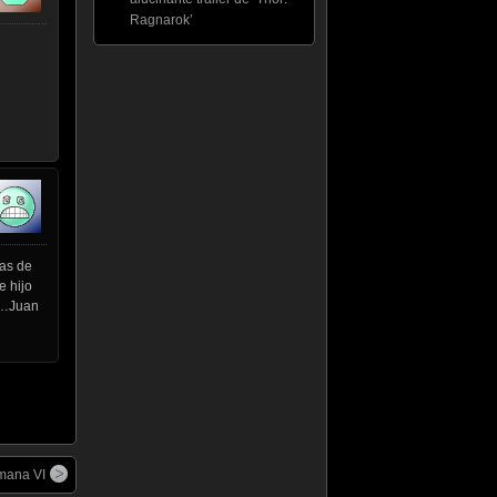
Ragnarok’
mas de
e hijo
a…Juan
mana VI