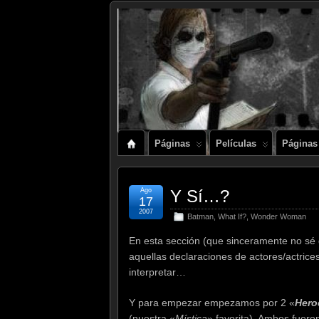
Páginas
Películas
Páginas
Ago
Y Sí…?
17
2007
Batman
,
What If?
,
Wonder Woman
En esta sección (que sinceramente no sé 
aquellas declaraciones de actores/actrice
interpretar…
Y para empezar empezamos por 2 «
Hero
(nuestra «
Mística
» favorita). Ambos fuero