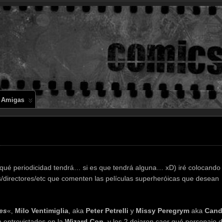
Comics en 
 Amigas
qué periodicidad tendrá… si es que tendrá alguna… xD) iré colocando
s/directores/etc que comenten las películas superheróicas que desean
es
«,
Milo Ventimiglia
, aka
Peter Petrelli
y
Missy Peregrym
aka
Cand
n entrevistados en la
Wizard Con
, y los 2 dejaron caer qué personaje 