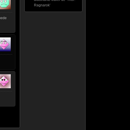
Ragnarok’
puede