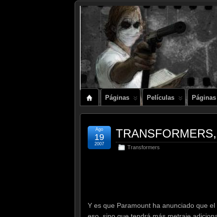
Páginas
Películas
Páginas
Ago
TRANSFORMERS, 
19
2007
Transformers
Y es que Paramount ha anunciado que el 2
eso, sino que tendrá más metraje adicion