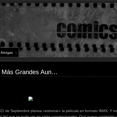
Comics en 
 Amigas
Más Grandes Aun…
1 de Septiembre planea «estrenar» la película en formato IMAX. Y no
al del que se pudo ver en salas convencionales. Qué nuevo contenido y