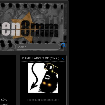
8mm
BAMF!!! ABOUT ME (Click!)
 sólo
info@comicsen8mm.com
 cual