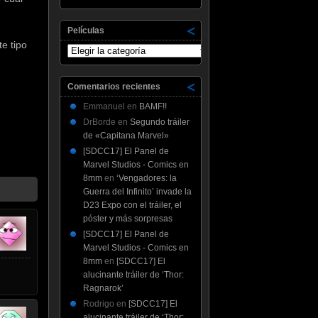
Películas
e tipo
Películas
Comentarios recientes
Emmanuel
en
BAMF!!
DrBorde
en
Segundo tráiler
de «Capitana Marvel»
[SDCC17] El Panel de
Marvel Studios - Comics en
8mm
en
‘Vengadores: la
Guerra del Infinito’ invade la
D23 Expo con el tráiler, el
póster y más sorpresas
[SDCC17] El Panel de
Marvel Studios - Comics en
8mm
en
[SDCC17] El
alucinante tráiler de ‘Thor:
Ragnarok’
Rodrigo
en
[SDCC17] El
alucinante tráiler de ‘Thor: