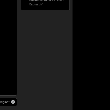
Ragnarok’
rigins?