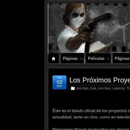
Páginas
Películas
Páginas
Sep
Los Próximos Proye
02
2007
Ant-Man
,
Hulk
,
Iron Man
,
Lobezno
,
Th
Éste es el listado oficial de los proyecto
actualidad, tanto en cine, como en televi
Personajes Marvel producidos por alguna