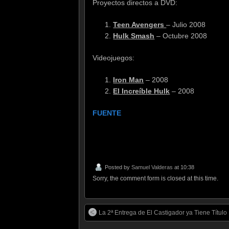
Proyectos directos a DVD:
Teen Avengers
– Julio 2008
Hulk Smash
– Octubre 2008
Videojuegos:
Iron Man
– 2008
El Increíble Hulk
– 2008
FUENTE
Posted by
Samuel Valderas
at 10:38
Sorry, the comment form is closed at this time.
La 2ª Entrega de El Castigador ya Tiene Título