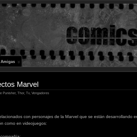
Comics en 
 Amigas
ctos Marvel
e Punisher
,
Thor
,
Tv
,
Vengadores
s relacionados con personajes de la Marvel que se están desarrollando e
són como en videojuegos:
 compañía: