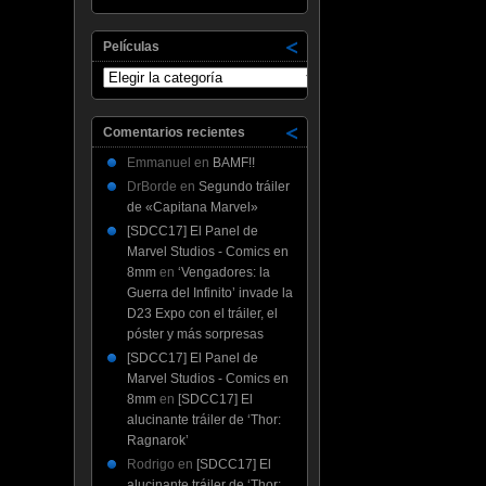
Películas
Películas
Comentarios recientes
Emmanuel
en
BAMF!!
DrBorde
en
Segundo tráiler
de «Capitana Marvel»
[SDCC17] El Panel de
Marvel Studios - Comics en
8mm
en
‘Vengadores: la
Guerra del Infinito’ invade la
D23 Expo con el tráiler, el
póster y más sorpresas
[SDCC17] El Panel de
Marvel Studios - Comics en
8mm
en
[SDCC17] El
alucinante tráiler de ‘Thor:
Ragnarok’
Rodrigo
en
[SDCC17] El
alucinante tráiler de ‘Thor: