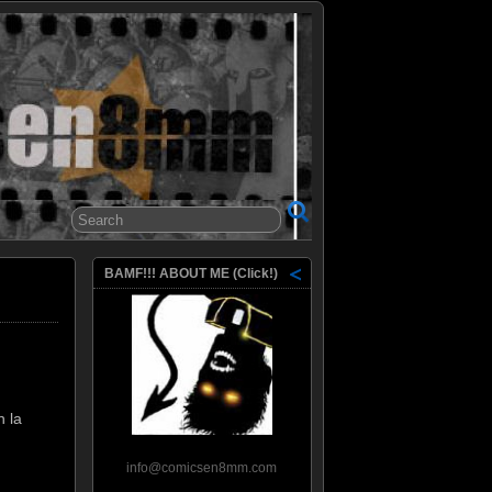
8mm
BAMF!!! ABOUT ME (Click!)
n la
info@comicsen8mm.com