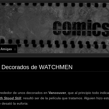
Comics en 
 Amigas
los Decorados de WATCHMEN
alrededor de unos decorados en
Vancouver
, que al principio todo indi
h Stood Still
, resultó ser de la película que tratamos. Alguien hizo est
e desató la euforia: