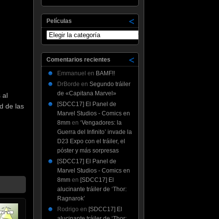
Películas
Películas
Comentarios recientes
Emmanuel
en
BAMF!!
DrBorde
en
Segundo tráiler
de «Capitana Marvel»
 al
[SDCC17] El Panel de
d de las
Marvel Studios - Comics en
8mm
en
‘Vengadores: la
Guerra del Infinito’ invade la
D23 Expo con el tráiler, el
póster y más sorpresas
[SDCC17] El Panel de
Marvel Studios - Comics en
8mm
en
[SDCC17] El
alucinante tráiler de ‘Thor:
Ragnarok’
Rodrigo
en
[SDCC17] El
alucinante tráiler de ‘Thor: