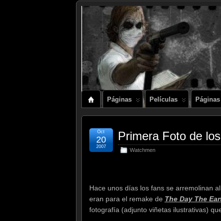
Páginas
Películas
Páginas
Oct
Primera Foto de 
20
2007
Watchmen
Hace unos días los fans se arremolinan 
eran para el remake de
The Day The Eart
fotografía (adjunto viñetas ilustrativas) qu