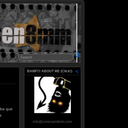
8mm
BAMF!!! ABOUT ME (Click!)
caba que
a
info@comicsen8mm.com