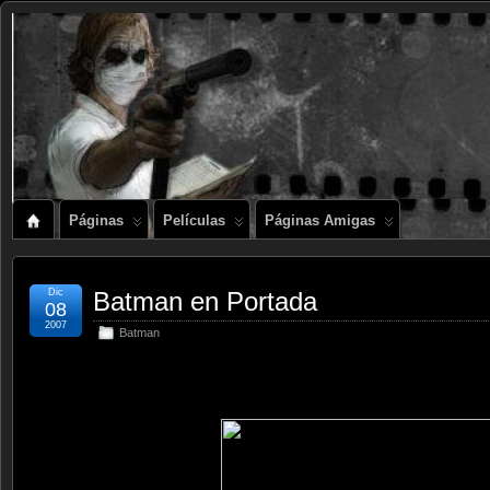
Páginas
Películas
Páginas Amigas
Dic
Batman en Portada
08
2007
Batman