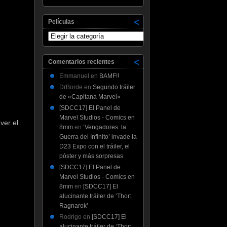
Películas
Películas
Comentarios recientes
Emmanuel
en
BAMF!!
DrBorde
en
Segundo tráiler
de «Capitana Marvel»
[SDCC17] El Panel de
Marvel Studios - Comics en
ver el
8mm
en
‘Vengadores: la
Guerra del Infinito’ invade la
D23 Expo con el tráiler, el
póster y más sorpresas
[SDCC17] El Panel de
Marvel Studios - Comics en
8mm
en
[SDCC17] El
alucinante tráiler de ‘Thor:
Ragnarok’
Rodrigo
en
[SDCC17] El
alucinante tráiler de ‘Thor: