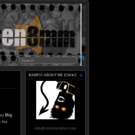
8mm
BAMF!!! ABOUT ME (Click!)
su
Big
 los
info@comicsen8mm.com