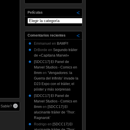
Películas
Películas
Comentarios recientes
Emmanuel
en
BAMF!!
DrBorde
en
Segundo tráiler
de «Capitana Marvel»
[SDCC17] El Panel de
Marvel Studios - Comics en
8mm
en
‘Vengadores: la
Guerra del Infinito’ invade la
D23 Expo con el tráiler, el
póster y más sorpresas
[SDCC17] El Panel de
Marvel Studios - Comics en
 Sable?
8mm
en
[SDCC17] El
alucinante tráiler de ‘Thor:
Ragnarok’
Rodrigo
en
[SDCC17] El
alucinante tráiler de ‘Thor: