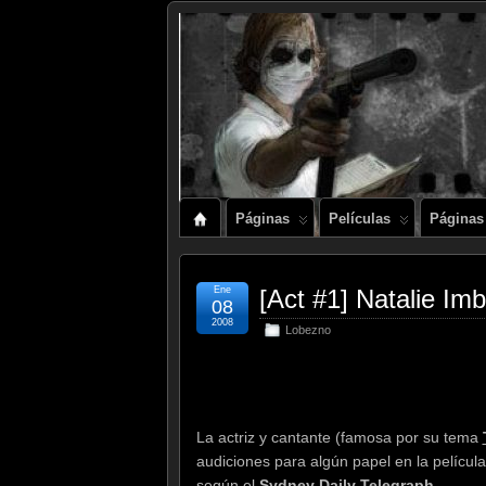
Páginas
Películas
Páginas
Ene
[Act #1] Natalie 
08
2008
Lobezno
La actriz y cantante (famosa por su tema
audiciones para algún papel en la películ
según el
Sydney Daily Telegraph
.