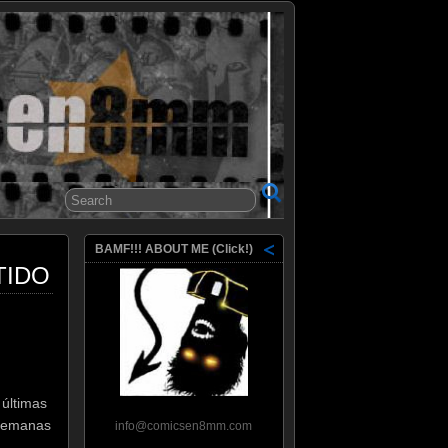
8mm
BAMF!!! ABOUT ME (Click!)
NTIDO
 últimas
 semanas
info@comicsen8mm.com