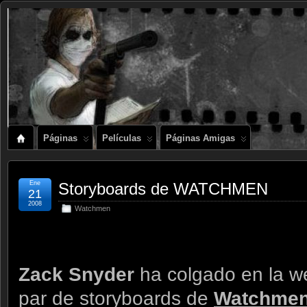
Páginas
Películas
Páginas Amigas
Ene
Storyboards de WATCHMEN
21
2008
Watchmen
Zack Snyder
ha colgado en la we
par de storyboards de
Watchme