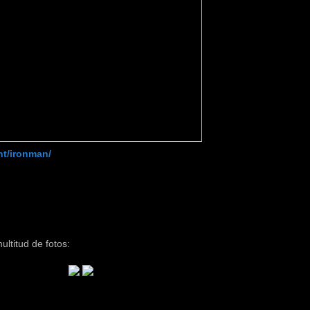
nt/ironman/
ltitud de fotos: