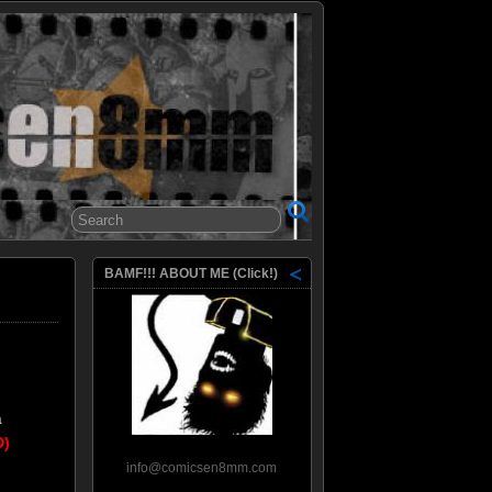
8mm
BAMF!!! ABOUT ME (Click!)
a
D)
info@comicsen8mm.com