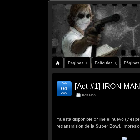
Páginas
Películas
Páginas
Feb
[Act #1] IRON MAN
04
2008
Iron Man
Ya está disponible online el nuevo (y esp
retransmisión de la
Super Bowl
. Impresi