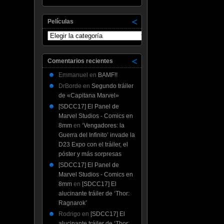
Películas
Películas
Comentarios recientes
Emmanuel
en
BAMF!!
DrBorde
en
Segundo tráiler
de «Capitana Marvel»
[SDCC17] El Panel de
Marvel Studios - Comics en
8mm
en
‘Vengadores: la
Guerra del Infinito’ invade la
D23 Expo con el tráiler, el
póster y más sorpresas
[SDCC17] El Panel de
Marvel Studios - Comics en
8mm
en
[SDCC17] El
alucinante tráiler de ‘Thor:
Ragnarok’
Rodrigo
en
[SDCC17] El
alucinante tráiler de ‘Thor: