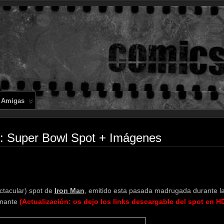
Comics en 
 Amigas
: Super Bowl Spot + Imágenes
ectacular) spot de
Iron Man
, emitido esta pasada madrugada durante l
onante
(Actualización: os dejo los links descargable del spot en H