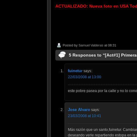
ACTUALIZADO: Nueva foto en USA To
Posted by
Samuel Valderas
at 08:31
5 Responses to “[Act#1] Primera
fuinetur
says:
22/03/2008 at 13:00
este pobre pasea por la calle y no lo con
Jose Alvaro
says:
23/03/2008 at 10:41
Más razón que un santo,fuinetur. Cambia
deseando verle repartiendo estopa en la p