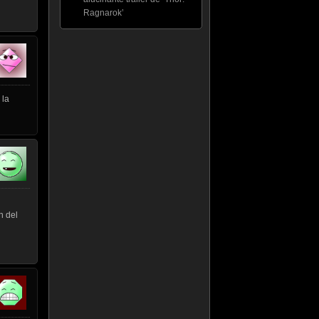
Ragnarok’
 la
n del