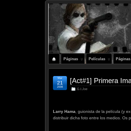
Páginas
Películas
Páginas
Mar
[Act#1] Primera Im
21
2008
G.I.Joe
Larry Hama
, guionista de la película (y 
distribuir dicha foto entre los medios. Os