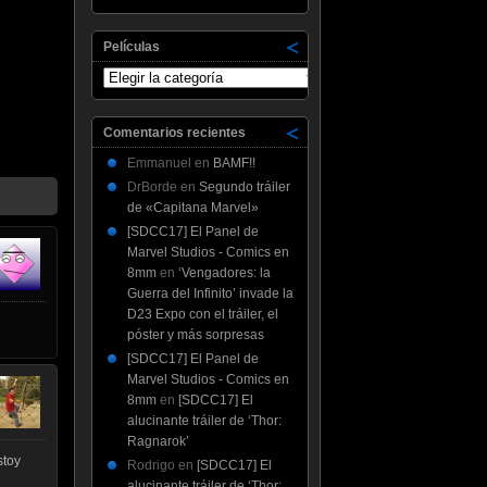
Películas
Películas
Comentarios recientes
Emmanuel
en
BAMF!!
DrBorde
en
Segundo tráiler
de «Capitana Marvel»
[SDCC17] El Panel de
Marvel Studios - Comics en
8mm
en
‘Vengadores: la
Guerra del Infinito’ invade la
D23 Expo con el tráiler, el
póster y más sorpresas
[SDCC17] El Panel de
Marvel Studios - Comics en
8mm
en
[SDCC17] El
alucinante tráiler de ‘Thor:
Ragnarok’
stoy
Rodrigo
en
[SDCC17] El
alucinante tráiler de ‘Thor: