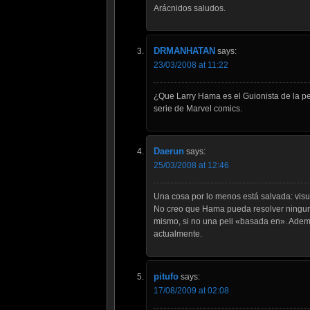
Arácnidos saludos.
DRMANHATAN
says:
23/03/2008 at 11:22
¿Que Larry Hama es el Guionista de la peli
serie de Marvel comics.
Daerun
says:
25/03/2008 at 12:46
Una cosa por lo menos está salvada: vis
No creo que Hama pueda resolver ningun ca
mismo, si no una peli «basada en». Ademá
actualmente.
pitufo
says:
17/08/2009 at 02:08