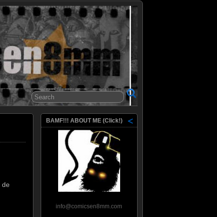
8mm
BAMF!!! ABOUT ME (Click!)
o de
info@comicsen8mm.com