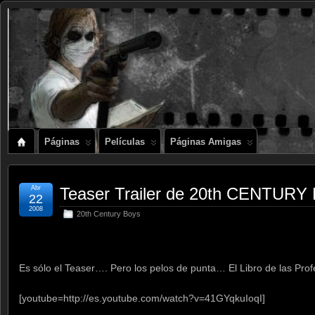
Páginas
Películas
Páginas Amigas
Abr
Teaser Trailer de 20th CENTURY 
22
2008
20th Century Boys
.
Es sólo el Teaser…. Pero los pelos de punta… El Libro de las P
[youtube=http://es.youtube.com/watch?v=41GYqkuIoqI]