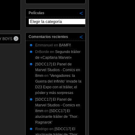
Películas
Películas
Comentarios recientes
RY BOYS
Emmanuel
en
BAMF!!
DrBorde
en
Segundo tráiler
de «Capitana Marvel»
[SDCC17] El Panel de
Marvel Studios - Comics en
8mm
en
‘Vengadores: la
Guerra del Infinito’ invade la
D23 Expo con el tráiler, el
póster y más sorpresas
[SDCC17] El Panel de
Marvel Studios - Comics en
8mm
en
[SDCC17] El
alucinante tráiler de ‘Thor:
Ragnarok’
Rodrigo
en
[SDCC17] El
alucinante tráiler de ‘Thor: