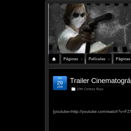
Páginas
Películas
Páginas
Jun
Trailer Cinematog
29
2008
20th Century Boys
.
[youtube=http://youtube.com/watch?v=F
.