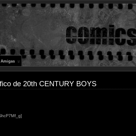
Comics en 
 Amigas
ráfico de 20th CENTURY BOYS
2ShcP7Mf_g]