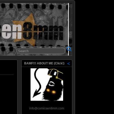
8mm
BAMF!!! ABOUT ME (Click!)
info@comicsen8mm.com