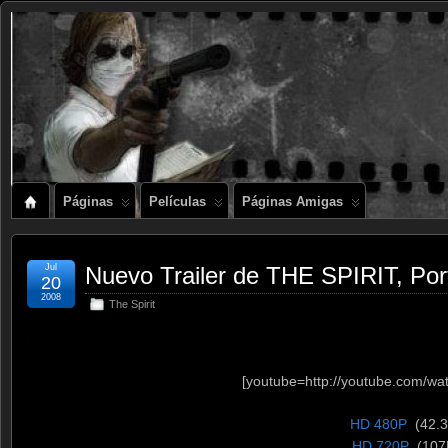
Páginas
Películas
Páginas Amigas
Jul
Nuevo Trailer de THE SPIRIT, Por
20
2008
The Spirit
.
[youtube=http://youtube.com/w
HD 480P
(42.
HD 720P
(107