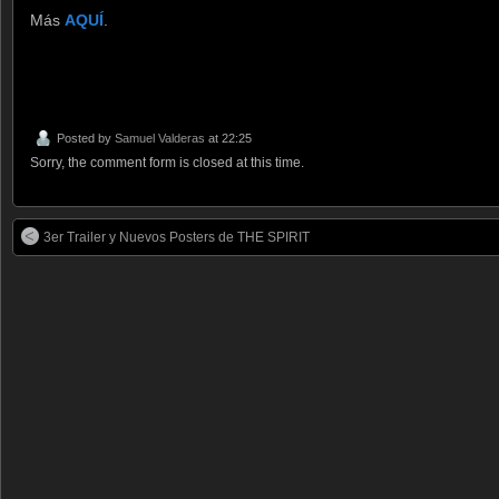
Más
AQUÍ
.
.
Posted by
Samuel Valderas
at 22:25
Sorry, the comment form is closed at this time.
3er Trailer y Nuevos Posters de THE SPIRIT