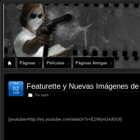
Páginas
Películas
Páginas Amigas
Nov
Featurette y Nuevas Imágenes d
02
2008
The Spirit
.
[youtube=http://es.youtube.com/watch?v=E1WynUxdGUI]