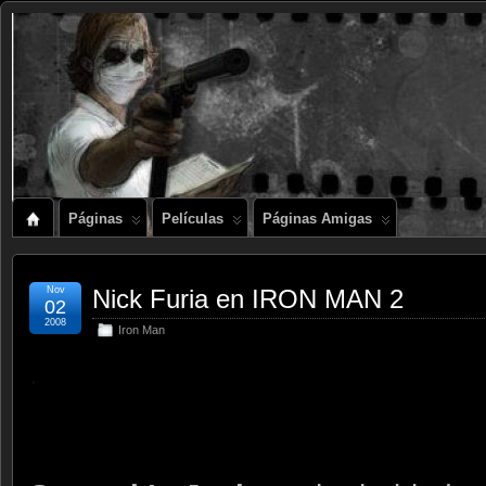
Páginas
Películas
Páginas Amigas
Nov
Nick Furia en IRON MAN 2
02
2008
Iron Man
.