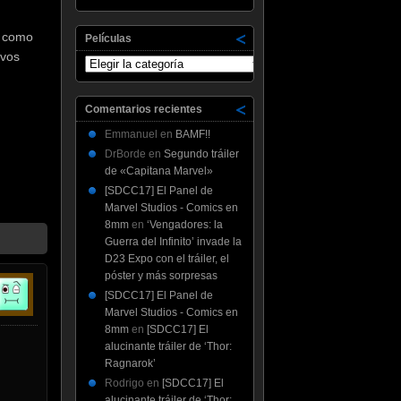
, como
Películas
evos
Películas
Comentarios recientes
Emmanuel
en
BAMF!!
DrBorde
en
Segundo tráiler
de «Capitana Marvel»
[SDCC17] El Panel de
Marvel Studios - Comics en
8mm
en
‘Vengadores: la
Guerra del Infinito’ invade la
D23 Expo con el tráiler, el
póster y más sorpresas
[SDCC17] El Panel de
Marvel Studios - Comics en
8mm
en
[SDCC17] El
alucinante tráiler de ‘Thor:
Ragnarok’
Rodrigo
en
[SDCC17] El
alucinante tráiler de ‘Thor: