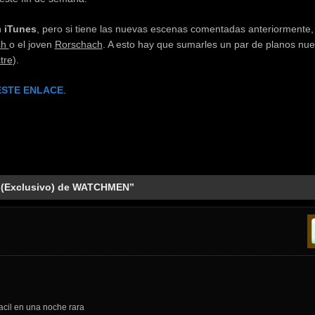
n
iTunes
, pero si tiene las nuevas escenas comentadas anteriormente
ch
o el joven
Rorschach
. A esto hay que sumarles un par de planos nu
tre
).
ESTE ENLACE
.
r (Exclusivo) de WATCHMEN”
acil en una noche rara