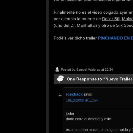
Finalmente no es el video colgado ayer e
por ejemplo la muerte de
Dollar Bill
,
Molo
(uno del
Dr. Manhattan
y otro de
Silk Spec
Podéis ver dicho trailer
PINCHANDO EN 
.
Posted by
Samuel Valderas
at 10:34
One Response to “Nuevo Traile
roschack
says:
10/12/2008 at 11:54
joder
dudo entre el anterior y este
esto me pone mas que un ligue rapido y f