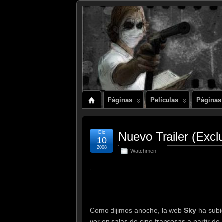
Páginas
Películas
Páginas
Dic
Nuevo Trailer (Ex
10
2008
Watchmen
.
Como dijimos anoche, la web
Sky
ha subi
ver en salas de cine francesas a partir de