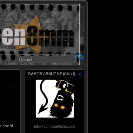
8mm
BAMF!!! ABOUT ME (Click!)
se podrá
info@comicsen8mm.com