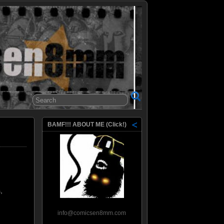
8mm
BAMF!!! ABOUT ME (Click!)
,
info@comicsen8mm.com