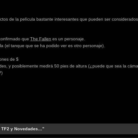
os de la película bastante interesantes que pueden ser considerado
confirmado que
The Fallen
es un personaje.
la (el tanque que se ha podido ver es otro personaje).
lones de $
des, y posiblemente medirá 50 pies de altura (¿puede que sea la cám
?)
e TF2 y Novedades…”