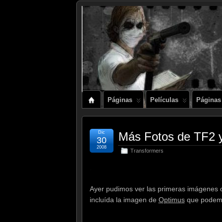
Páginas
Películas
Páginas
Dic
Más Fotos de TF2
30
2008
Transformers
.
Ayer pudimos ver las primeras imágenes of
incluída la imagen de
Optimus
que podemos