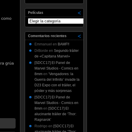
Películas
s como
Películas
Comentarios recientes
Emmanuel
en
BAMF!!
DrBorde
en
Segundo tráiler
de «Capitana Marvel»
[SDCC17] El Panel de
ara grúa
Marvel Studios - Comics en
8mm
en
‘Vengadores: la
Guerra del Infinito’ invade la
D23 Expo con el tráiler, el
póster y más sorpresas
[SDCC17] El Panel de
Marvel Studios - Comics en
8mm
en
[SDCC17] El
alucinante tráiler de ‘Thor:
Ragnarok’
Rodrigo
en
[SDCC17] El
alucinante tráiler de ‘Thor: