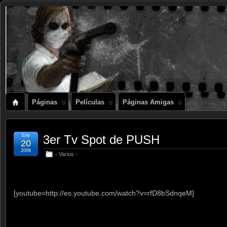
Páginas
Películas
Páginas Amigas
Ene
3er Tv Spot de PUSH
20
2009
- Varios -
.
[youtube=http://es.youtube.com/watch?v=rfD8bSdnqeM]
.