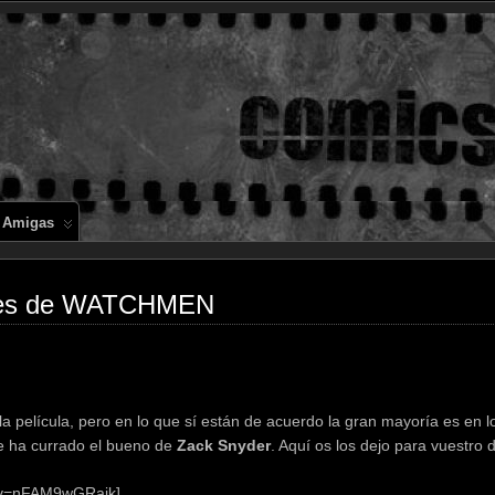
Comics en 
 Amigas
iales de WATCHMEN
a película, pero en lo que sí están de acuerdo la gran mayoría es en l
 se ha currado el bueno de
Zack Snyder
. Aquí os los dejo para vuestro d
h?v=nFAM9wGRajk]