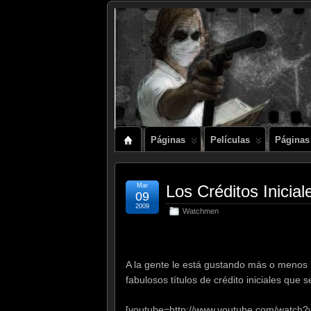
Páginas
Películas
Páginas
Mar
Los Créditos Inic
09
2009
Watchmen
.
A la gente le está gustando más o menos l
fabulosos títulos de crédito iniciales que
[youtube=http://www.youtube.com/watc