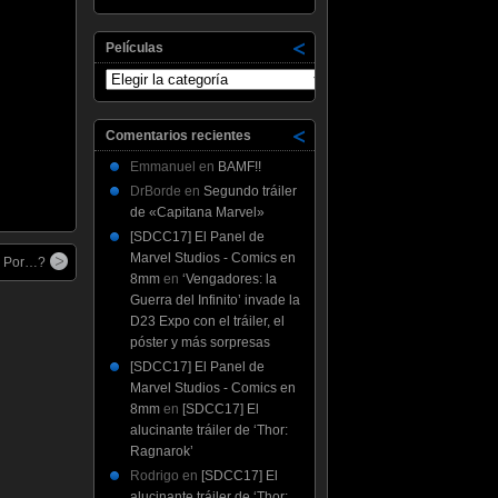
Películas
Películas
Comentarios recientes
Emmanuel
en
BAMF!!
DrBorde
en
Segundo tráiler
de «Capitana Marvel»
[SDCC17] El Panel de
Marvel Studios - Comics en
a Por…?
8mm
en
‘Vengadores: la
Guerra del Infinito’ invade la
D23 Expo con el tráiler, el
póster y más sorpresas
[SDCC17] El Panel de
Marvel Studios - Comics en
8mm
en
[SDCC17] El
alucinante tráiler de ‘Thor:
Ragnarok’
Rodrigo
en
[SDCC17] El
alucinante tráiler de ‘Thor: