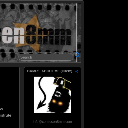
8mm
BAMF!!! ABOUT ME (Click!)
os
isfrute:
info@comicsen8mm.com