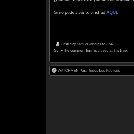
Si no podéis verlo, pinchad
AQUI
.
.
Posted by
Samuel Valderas
at 22:47
Sorry, the comment form is closed at this time.
WATCHMEN Para Todos Los Públicos