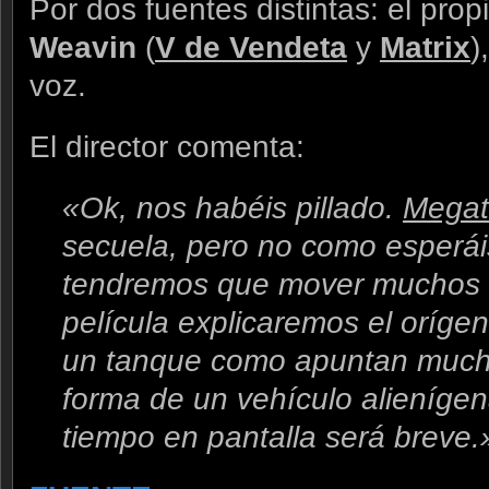
Por dos fuentes distintas: el prop
Weavin
(
V de Vendeta
y
Matrix
)
voz.
El director comenta:
«Ok, nos habéis pillado.
Mega
secuela, pero no como esperái
tendremos que mover muchos a
película explicaremos el orígen
un tanque como apuntan mucho
forma de un vehículo alieníge
tiempo en pantalla será breve.