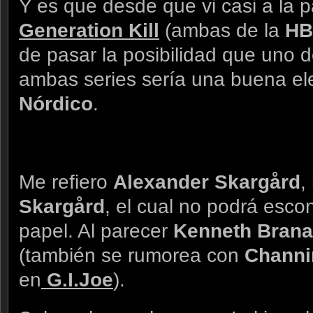
Y es que desde que vi casi a la p
Generation Kill
(ambas de la
H
de pasar la posibilidad que uno d
ambas series sería una buena el
Nórdico
.
Me refiero
Alexander Skargård
,
Skargård
, el cual no podrá esco
papel. Al parecer
Kenneth Bran
(también se rumorea con
Channi
en
G.I.Joe
).