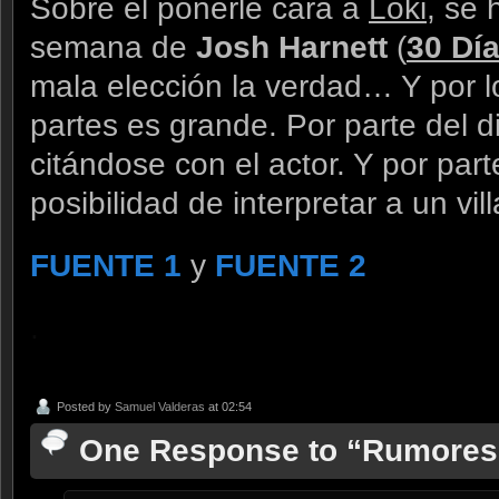
Sobre el ponerle cara a
Loki
, se 
semana de
Josh Harnett
(
30 Dí
mala elección la verdad… Y por lo
partes es grande. Por parte del d
citándose con el actor. Y por par
posibilidad de interpretar a un vil
FUENTE 1
y
FUENTE 2
.
Posted by
Samuel Valderas
at 02:54
One Response to “Rumores