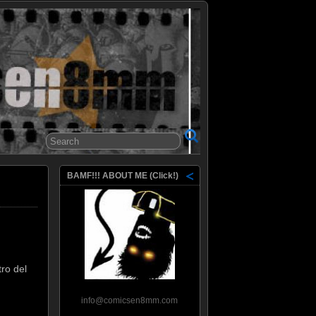
8mm
BAMF!!! ABOUT ME (Click!)
ro del
info@comicsen8mm.com