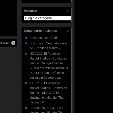
Películas
Películas
Comentarios recientes
Emmanuel
en
BAMF!!
LVERINE
DrBorde
en
Segundo tráiler
de «Capitana Marvel»
[SDCC17] El Panel de
Marvel Studios - Comics en
8mm
en
‘Vengadores: la
Guerra del Infinito’ invade la
D23 Expo con el tráiler, el
póster y más sorpresas
[SDCC17] El Panel de
Marvel Studios - Comics en
8mm
en
[SDCC17] El
alucinante tráiler de ‘Thor:
Ragnarok’
Rodrigo
en
[SDCC17] El
alucinante tráiler de ‘Thor: