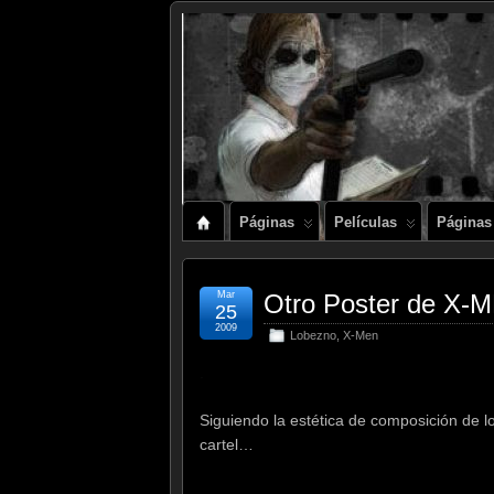
Páginas
Películas
Páginas
Mar
Otro Poster de 
25
2009
Lobezno
,
X-Men
.
Siguiendo la estética de composición de l
cartel…