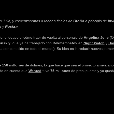
 Julio, y comenzaremos a rodar a finales de
Otoño
o principio de
Inv
ia
y
Rusia
.»
tiene ideado el cómo traer de vuelta al personaje de
Angelina Jolie
(O_
enskiy
, que ya ha trabajado con
Bekmambetov
en
Night Watch
y
Da
r
a ser conocido en todo el mundo). Su idea es introducir nuevos perso
de
150 millones
de dólares, lo que hace que sea el proyecto americano
endo en cuenta que
Wanted
tuvo
75 millones
de presupuesto y ya qued