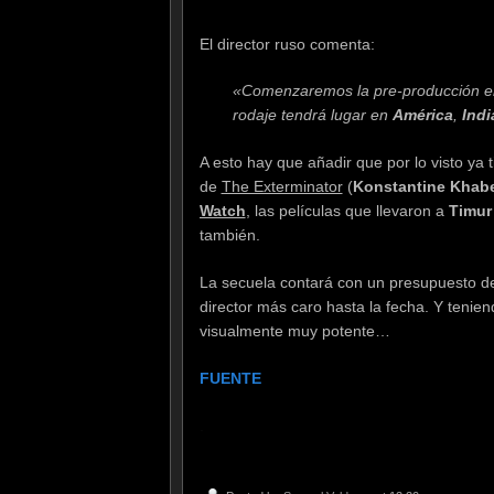
El director ruso comenta:
«Comenzaremos la pre-producción en
rodaje tendrá lugar en
América
,
Ind
A esto hay que añadir que por lo visto ya 
de
The Exterminator
(
Konstantine Khab
Watch
, las películas que llevaron a
Timu
también.
La secuela contará con un presupuesto 
director más caro hasta la fecha. Y teni
visualmente muy potente…
FUENTE
.