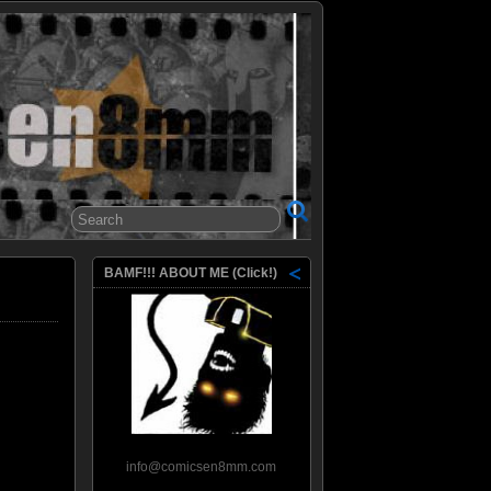
8mm
BAMF!!! ABOUT ME (Click!)
info@comicsen8mm.com