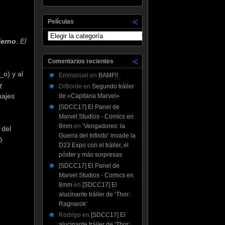
Películas
Películas
ierno
. El
Comentarios recientes
o) y al
Emmanuel
en
BAMF!!
y
DrBorde
en
Segundo tráiler
najes
de «Capitana Marvel»
[SDCC17] El Panel de
Marvel Studios - Comics en
8mm
en
‘Vengadores: la
 del
Guerra del Infinito’ invade la
ó
D23 Expo con el tráiler, el
póster y más sorpresas
[SDCC17] El Panel de
Marvel Studios - Comics en
8mm
en
[SDCC17] El
alucinante tráiler de ‘Thor:
Ragnarok’
Rodrigo
en
[SDCC17] El
alucinante tráiler de ‘Thor: